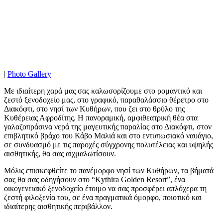
|
Photo Gallery
Με ιδιαίτερη χαρά μας σας καλωσορίζουμε στο ρομαντικό και
ζεστό ξενοδοχείο μας, στο γραφικό, παραθαλάσσιο θέρετρο στο
Διακόφτι, στο νησί των Κυθήρων, που ζει στο θρύλο της
Κυθέρειας Αφροδίτης. Η πανοραμική, αμφιθεατρική θέα στα
γαλαζοπράσινα νερά της μαγευτικής παραλίας στο Διακόφτι, στον
επιβλητικό βράχο του Κάβο Μαλιά και στο εντυπωσιακό ναυάγιο,
σε συνδυασμό με τις παροχές σύγχρονης πολυτέλειας και υψηλής
αισθητικής, θα σας αιχμαλωτίσουν.
Μόλις επισκεφθείτε το πανέμορφο νησί των Κυθήρων, τα βήματά
σας θα σας οδηγήσουν στο “Kythira Golden Resort”, ένα
οικογενειακό ξενοδοχείο έτοιμο να σας προσφέρει απλόχερα τη
ζεστή φιλοξενία του, σε ένα πραγματικά όμορφο, ποιοτικό και
ιδιαίτερης αισθητικής περιβάλλον.