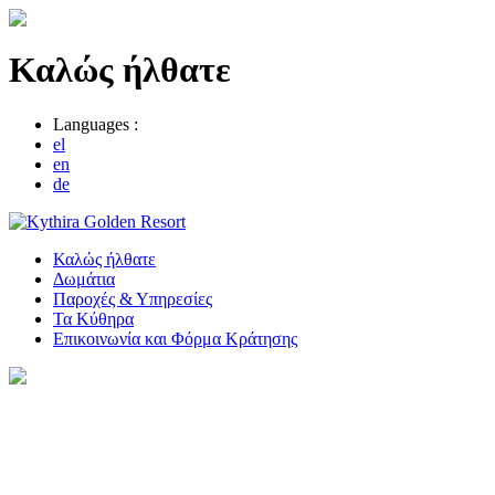
Καλώς ήλθατε
Languages :
el
en
de
Καλώς ήλθατε
Δωμάτια
Παροχές & Υπηρεσίες
Τα Κύθηρα
Επικοινωνία και Φόρμα Κράτησης