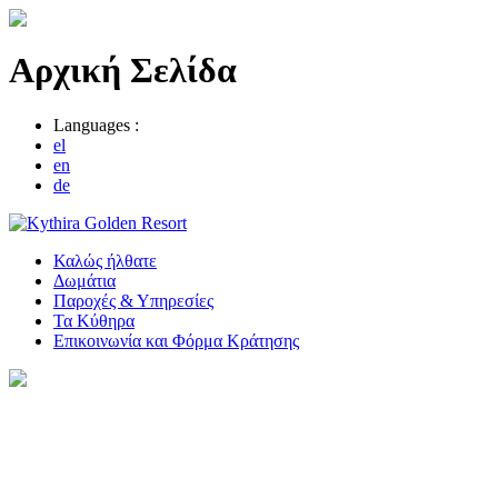
Αρχική Σελίδα
Languages :
el
en
de
Καλώς ήλθατε
Δωμάτια
Παροχές & Υπηρεσίες
Τα Κύθηρα
Επικοινωνία και Φόρμα Κράτησης